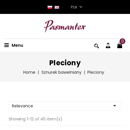
PLN
0
Menu
Pleciony
Home
Sznurek bawełniany
Pleciony

Relevance
Showing 1-12 of 45 item(s)