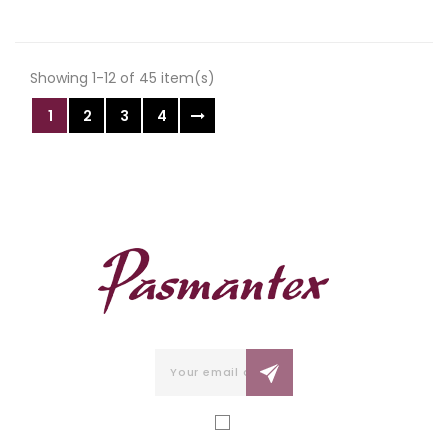
Showing 1-12 of 45 item(s)
1
2
3
4